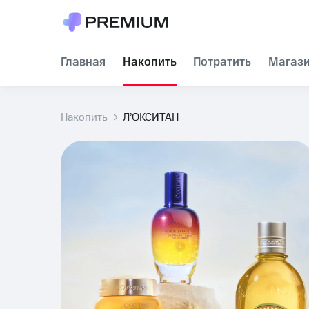
Л’ОКСИТАН – кэшбэк 14% от МТС Cashback
Главная
Накопить
Потратить
Магаз
Накопить
Л’ОКСИТАН