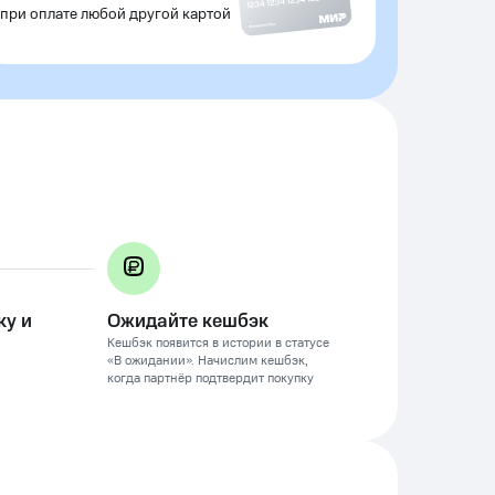
при оплате любой другой картой
ку и
Ожидайте кешбэк
Кешбэк появится в истории в статусе
«В ожидании». Начислим кешбэк,
когда партнёр подтвердит покупку