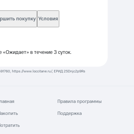
ершить покупку
Условия
е «Ожидает» в течение 3 суток.
760, https://www.loccitane.ru/, ЕРИД 2SDnjc2p9Rs
лавная
Правила программы
Накопить
Поддержка
Потратить